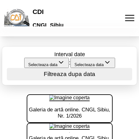
CDI
CNGL Sibiu
Acasa
Interval date
Publicatii
:
Selecteaza data
Selecteaza data
Filtreaza dupa data
Laboratorul de idei
Activitati
Lyceum
Culturale
Articole
Galeria de artă online. CNGL Sibiu,
"Galeria de arta online"
De comunicare
Elevi
Informatii
Nr. 1/2026
Brosuri scolare
Pedagogice
Profesori
Termeni si conditii
Cont
Galeria de artă online. CNGL Sibiu,