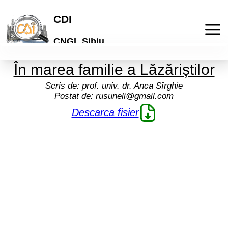
CDI
CNGL Sibiu
În marea familie a Lăzăriștilor
Acasa
Scris de:
prof. univ. dr. Anca Sîrghie
Postat de:
rusuneli@gmail.com
Publicatii
Descarca fisier
Laboratorul de idei
Activitati
Lyceum
Culturale
Articole
"Galeria de arta online"
De comunicare
Elevi
Informatii
Brosuri scolare
Pedagogice
Profesori
Termeni si conditii
Cont