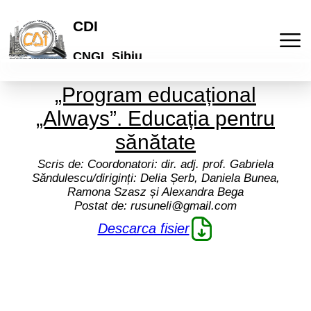
CDI
CNGL Sibiu
„Program educațional
Acasa
„Always”. Educația pentru
Publicatii
sănătate
Scris de:
Coordonatori: dir. adj. prof. Gabriela
Laboratorul de idei
Activitati
Săndulescu/diriginți: Delia Șerb, Daniela Bunea,
Ramona Szasz și Alexandra Bega
Postat de:
rusuneli@gmail.com
Lyceum
Culturale
Articole
Descarca fisier
"Galeria de arta online"
De comunicare
Elevi
Informatii
Brosuri scolare
Pedagogice
Profesori
Termeni si conditii
Cont