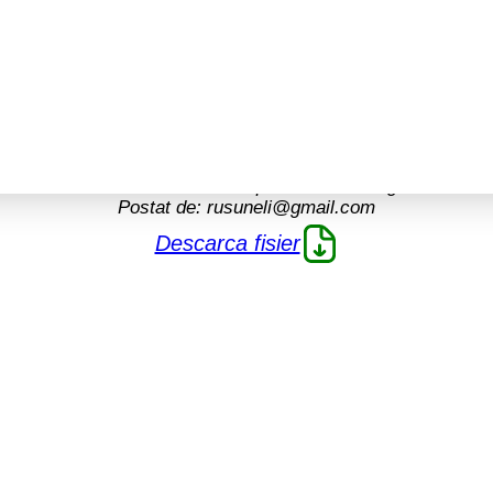
Școala altfel, 2024
Scris de:
Coordonator prof. Claudia Fugaru
Postat de:
rusuneli@gmail.com
Descarca fisier
e idei
ta online"
re
re
ditii