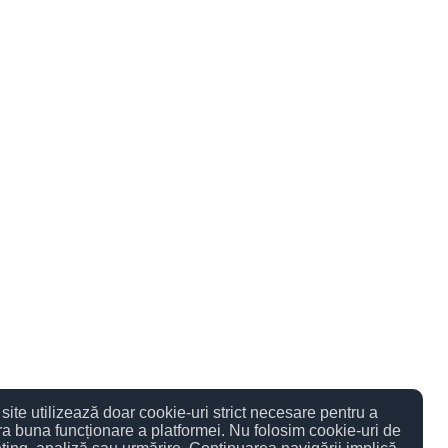
site utilizează doar cookie-uri strict necesare pentru a
ra buna funcționare a platformei. Nu folosim cookie-uri de