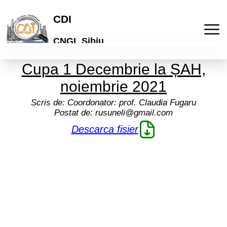
CDI
CNGL Sibiu
Cupa 1 Decembrie la ȘAH,
Acasa
noiembrie 2021
Publicatii
Scris de:
Coordonator: prof. Claudia Fugaru
Postat de:
rusuneli@gmail.com
Laboratorul de idei
Activitati
Descarca fisier
Lyceum
Culturale
Articole
"Galeria de arta online"
De comunicare
Elevi
Informatii
Brosuri scolare
Pedagogice
Profesori
Termeni si conditii
Cont