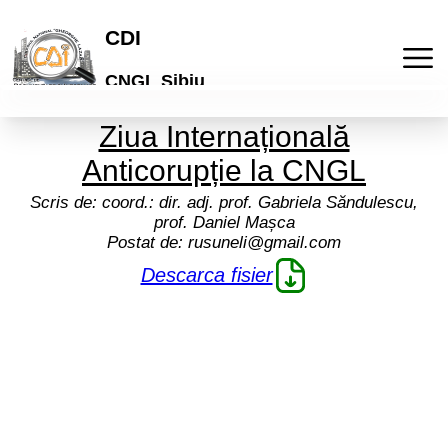
CDI
CNGL Sibiu
Ziua Internațională
Acasa
Anticorupție la CNGL
Publicatii
Scris de:
coord.: dir. adj. prof. Gabriela Săndulescu,
prof. Daniel Mașca
Postat de:
rusuneli@gmail.com
Laboratorul de idei
Activitati
Descarca fisier
Lyceum
Culturale
Articole
"Galeria de arta online"
De comunicare
Elevi
Informatii
Brosuri scolare
Pedagogice
Profesori
Termeni si conditii
Cont