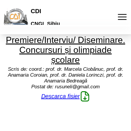
CDI
CNGL Sibiu
Premiere/Interviu/ Diseminare.
Acasa
Concursuri și olimpiade
Publicatii
școlare
Scris de:
coord.: prof. dr. Marcela Ciobănuc, prof. dr.
Laboratorul de idei
Activitati
Anamaria Coroian, prof. dr. Daniela Lorinczi, prof. dr.
Anamaria Bedreagă
Postat de:
rusuneli@gmail.com
Lyceum
Culturale
Articole
Descarca fisier
"Galeria de arta online"
De comunicare
Elevi
Informatii
Brosuri scolare
Pedagogice
Profesori
Termeni si conditii
Cont