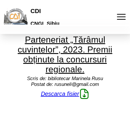
CDI
CNGL Sibiu
Parteneriat „Tărâmul
Acasa
cuvintelor”, 2023. Premii
Publicatii
obținute la concursuri
regionale.
Laboratorul de idei
Activitati
Scris de:
bibliotecar Marinela Rusu
Postat de:
rusuneli@gmail.com
Lyceum
Culturale
Articole
Descarca fisier
"Galeria de arta online"
De comunicare
Elevi
Informatii
Brosuri scolare
Pedagogice
Profesori
Termeni si conditii
Cont