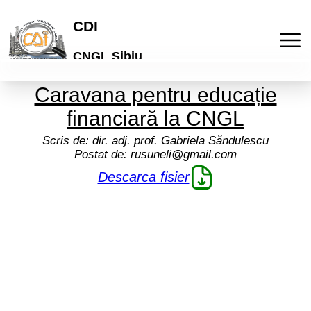
CDI
CNGL Sibiu
Caravana pentru educație
Acasa
financiară la CNGL
Publicatii
Scris de:
dir. adj. prof. Gabriela Săndulescu
Postat de:
rusuneli@gmail.com
Laboratorul de idei
Activitati
Descarca fisier
Lyceum
Culturale
Articole
"Galeria de arta online"
De comunicare
Elevi
Informatii
Brosuri scolare
Pedagogice
Profesori
Termeni si conditii
Cont