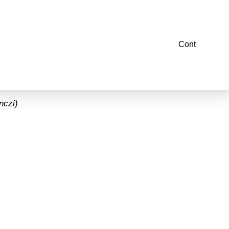
Cont
al” (2022-
nczi)