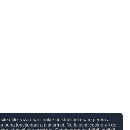
site utilizează doar cookie-uri strict necesare pentru a
ra buna funcționare a platformei. Nu folosim cookie-uri de