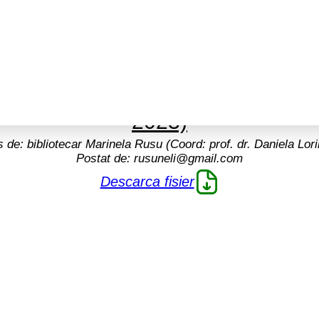
 „Onisifor Ghibu – pedagog națion
2023)
s de:
bibliotecar Marinela Rusu (Coord: prof. dr. Daniela Lori
Postat de:
rusuneli@gmail.com
e idei
Descarca fisier
ta online"
re
re
ditii