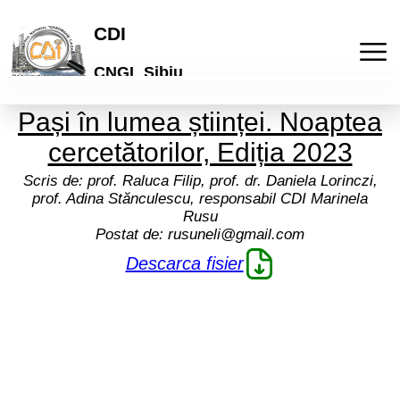
CDI
CNGL Sibiu
Pași în lumea științei. Noaptea
Acasa
cercetătorilor, Ediția 2023
Publicatii
Scris de:
prof. Raluca Filip, prof. dr. Daniela Lorinczi,
prof. Adina Stănculescu, responsabil CDI Marinela
Rusu
Laboratorul de idei
Activitati
Postat de:
rusuneli@gmail.com
Descarca fisier
Lyceum
Culturale
Articole
"Galeria de arta online"
De comunicare
Elevi
Informatii
Brosuri scolare
Pedagogice
Profesori
Termeni si conditii
Cont