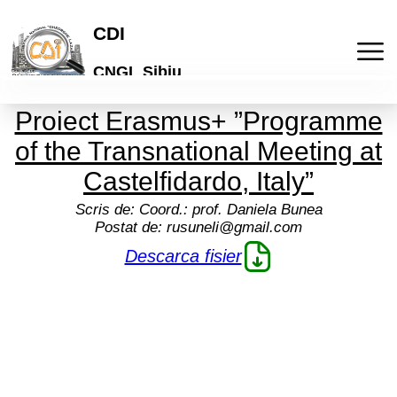
CDI
CNGL Sibiu
Proiect Erasmus+ ”Programme
Acasa
of the Transnational Meeting at
Publicatii
Castelfidardo, Italy”
Scris de:
Coord.: prof. Daniela Bunea
Laboratorul de idei
Activitati
Postat de:
rusuneli@gmail.com
Descarca fisier
Lyceum
Culturale
Articole
"Galeria de arta online"
De comunicare
Elevi
Informatii
Brosuri scolare
Pedagogice
Profesori
Termeni si conditii
Cont