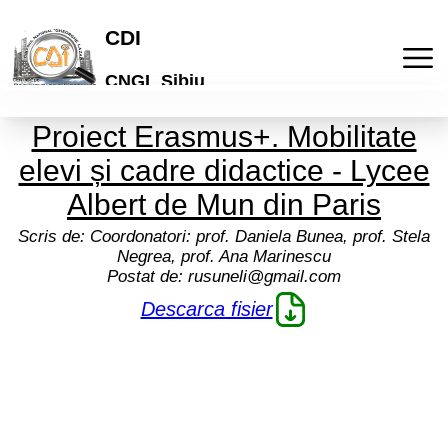
CDI
CNGL Sibiu
Proiect Erasmus+. Mobilitate
Acasa
elevi și cadre didactice - Lycee
Publicatii
Albert de Mun din Paris
Scris de:
Coordonatori: prof. Daniela Bunea, prof. Stela
Laboratorul de idei
Activitati
Negrea, prof. Ana Marinescu
Postat de:
rusuneli@gmail.com
Lyceum
Culturale
Descarca fisier
Articole
"Galeria de arta online"
De comunicare
Elevi
Informatii
Brosuri scolare
Pedagogice
Profesori
Termeni si conditii
Cont