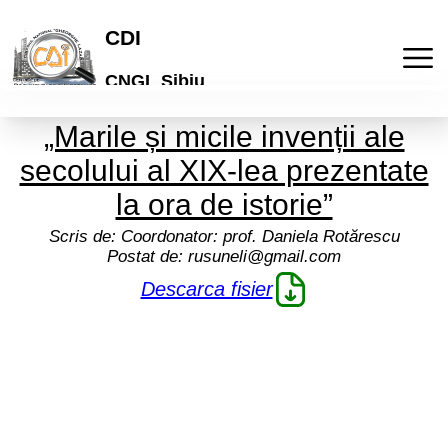
CDI
CNGL Sibiu
„Marile și micile invenții ale
Acasa
secolului al XIX-lea prezentate
Publicatii
la ora de istorie”
Scris de:
Coordonator: prof. Daniela Rotărescu
Laboratorul de idei
Activitati
Postat de:
rusuneli@gmail.com
Descarca fisier
Lyceum
Culturale
Articole
"Galeria de arta online"
De comunicare
Elevi
Informatii
Brosuri scolare
Pedagogice
Profesori
Termeni si conditii
Cont