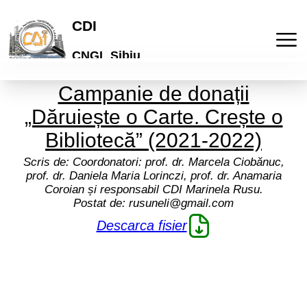
CDI
CNGL Sibiu
Campanie de donații
Acasa
„Dăruiește o Carte. Crește o
Publicatii
Bibliotecă” (2021-2022)
Scris de:
Coordonatori: prof. dr. Marcela Ciobănuc,
Laboratorul de idei
Activitati
prof. dr. Daniela Maria Lorinczi, prof. dr. Anamaria
Coroian și responsabil CDI Marinela Rusu.
Postat de:
rusuneli@gmail.com
Lyceum
Culturale
Articole
Descarca fisier
"Galeria de arta online"
De comunicare
Elevi
Informatii
Brosuri scolare
Pedagogice
Profesori
Termeni si conditii
Cont