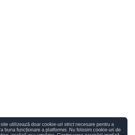
site utilizează doar cookie-uri strict necesare pentru a
ra buna funcționare a platformei. Nu folosim cookie-uri de