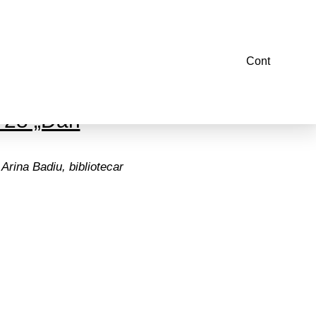
Cont
latoare”.
. 28 „Dan
 Arina Badiu, bibliotecar