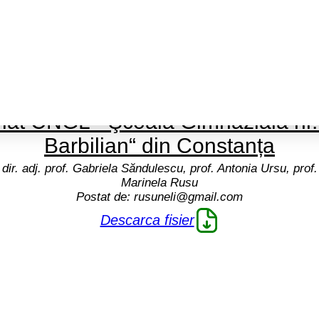
are, colaborare, competiție, calcu
iat CNGL - Şcoala Gimnazială nr
Barbilian“ din Constanța
dir. adj. prof. Gabriela Săndulescu, prof. Antonia Ursu, prof.
e idei
Marinela Rusu
Postat de:
rusuneli@gmail.com
Descarca fisier
ta online"
re
re
ditii