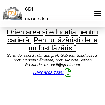
CDI
CNGL Sibiu
Orientarea și educația pentru
Acasa
carieră „Pentru lăzăriști de la
Publicatii
un fost lăzărist”
Scris de:
coord.: dir. adj. prof. Gabriela Săndulescu,
Laboratorul de idei
Activitati
prof. Daniela Săcelean, prof. Victoria Șerban
Postat de:
rusuneli@gmail.com
Lyceum
Culturale
Descarca fisier
Articole
"Galeria de arta online"
De comunicare
Elevi
Informatii
Brosuri scolare
Pedagogice
Profesori
Termeni si conditii
Cont