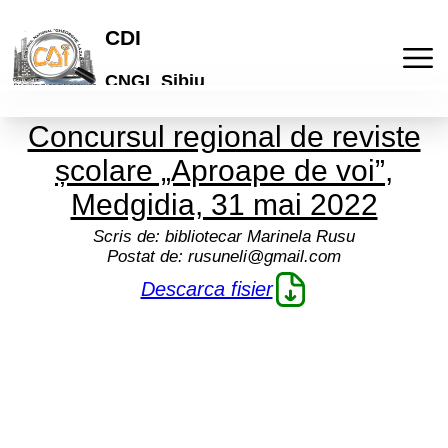
CDI
CNGL Sibiu
Concursul regional de reviste
Acasa
școlare „Aproape de voi”,
Publicatii
Medgidia, 31 mai 2022
Scris de:
bibliotecar Marinela Rusu
Laboratorul de idei
Activitati
Postat de:
rusuneli@gmail.com
Descarca fisier
Lyceum
Culturale
Articole
"Galeria de arta online"
De comunicare
Elevi
Informatii
Brosuri scolare
Pedagogice
Profesori
Termeni si conditii
Cont