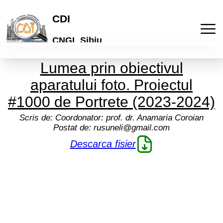
CDI
CNGL Sibiu
Lumea prin obiectivul
Acasa
aparatului foto. Proiectul
Publicatii
#1000 de Portrete (2023-2024)
Scris de:
Coordonator: prof. dr. Anamaria Coroian
Laboratorul de idei
Activitati
Postat de:
rusuneli@gmail.com
Descarca fisier
Lyceum
Culturale
Articole
"Galeria de arta online"
De comunicare
Elevi
Informatii
Brosuri scolare
Pedagogice
Profesori
Termeni si conditii
Cont